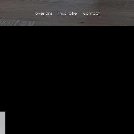
over ons
inspiratie
contact