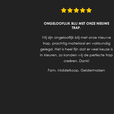
UITZOEKEN
ONGELOOFLIJK BLIJ MET ONZE NIEUWE
UCTEN.
TRAP.
ering van
Wij zijn ongelooflijk blij met onze nieuwe
 geholpen
trap, prachtig materiaal en vakkundig
 voor de
gelegd. Het is heel fijn dat er veel keuze is
 de trap,
in kleuren, zo konden wij de perfecte trap
dijnen en
creëren. Dank!
elkaar. Nu
Fam. Middelkoop, Geldermalsen
klaar is.
en