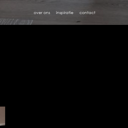
over ons
inspiratie
contact