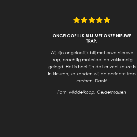
UITZOEKEN
ONGELOOFLIJK BLIJ MET ONZE NIEUWE
UCTEN.
TRAP.
ering van
Wij zijn ongelooflijk blij met onze nieuwe
 geholpen
trap, prachtig materiaal en vakkundig
 voor de
gelegd. Het is heel fijn dat er veel keuze is
 de trap,
in kleuren, zo konden wij de perfecte trap
dijnen en
creëren. Dank!
elkaar. Nu
Fam. Middelkoop, Geldermalsen
klaar is.
en