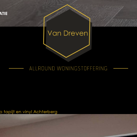
TIE
p tapijt en vinyl Achterberg