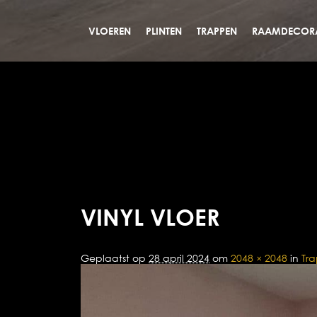
VLOEREN
PLINTEN
TRAPPEN
RAAMDECORA
VINYL VLOER
Geplaatst op
28 april 2024
om
2048 × 2048
in
Tra