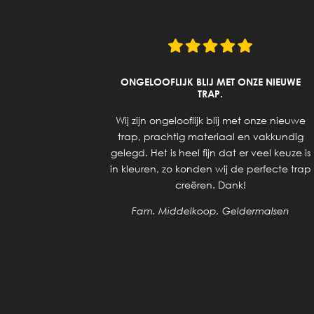
UITZOEKEN
ONGELOOFLIJK BLIJ MET ONZE NIEUWE
UCTEN.
TRAP.
ering van
Wij zijn ongelooflijk blij met onze nieuwe
 geholpen
trap, prachtig materiaal en vakkundig
 voor de
gelegd. Het is heel fijn dat er veel keuze is
 de trap,
in kleuren, zo konden wij de perfecte trap
dijnen en
creëren. Dank!
elkaar. Nu
Fam. Middelkoop, Geldermalsen
klaar is.
en