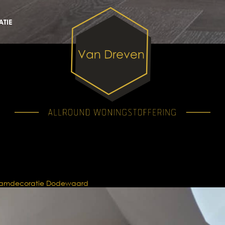
TIE
amdecoratie Dodewaard