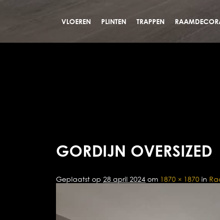
VLOEREN
PLINTEN
TRAPPEN
RAAMDECORA
GORDIJN OVERSIZED
Geplaatst op
28 april 2024
om
1870 × 1870
in
Ra