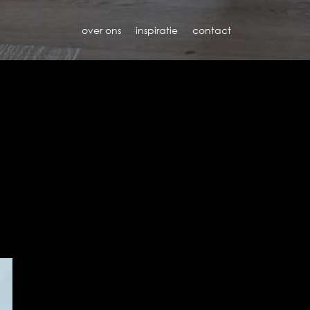
over ons
inspiratie
contact