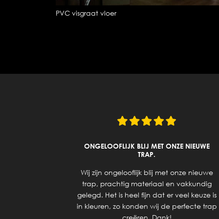
PVC visgraat vloer
UITZOEKEN
ONGELOOFLIJK BLIJ MET ONZE NIEUWE
UCTEN.
TRAP.
ering van
Wij zijn ongelooflijk blij met onze nieuwe
 geholpen
trap, prachtig materiaal en vakkundig
 voor de
gelegd. Het is heel fijn dat er veel keuze is
 de trap,
in kleuren, zo konden wij de perfecte trap
dijnen en
creëren. Dank!