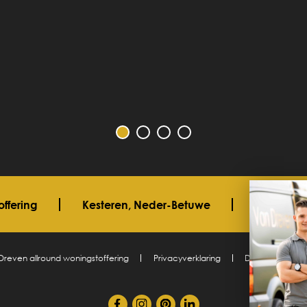
ffering
Kesteren, Neder-Betuwe
06 33 40 0
Dreven allround woningstoffering
Privacyverklaring
Design en realis