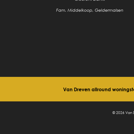
elkaar. Nu
Fam. Middelkoop, Geldermalsen
klaar is.
en
Van Dreven allround woningsto
© 2026 Van 