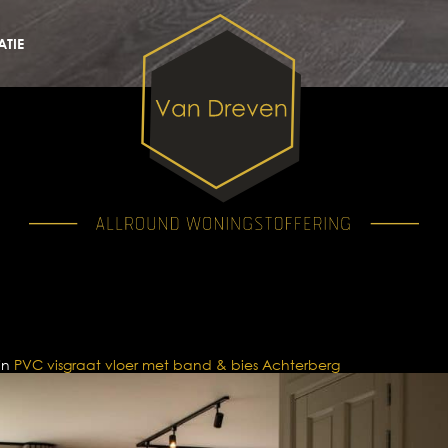
TIE
in
PVC visgraat vloer met band & bies Achterberg