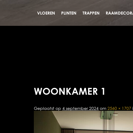
VLOEREN
PLINTEN
TRAPPEN
RAAMDECORA
WOONKAMER 1
Geplaatst op
4 september 2024
om
2560 × 1707