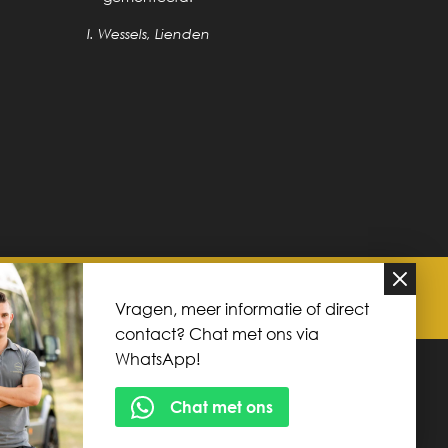
I. Wessels, Lienden
0 91
info@vdreven.com
Vragen, meer informatie of direct
contact? Chat met ons via
WhatsApp!
atie:
Elan Media
Chat met ons