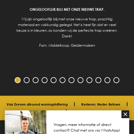
ONGELOOFLIJK BLIJ MET ONZE NIEUWE TRAP.
Wij zijn ongelooflijk blij met onze nieuwe trap, prachtig
materiaal en vakkundig gelegd. Het is heel fijn dat er veel
keuze is in kleuren, zo konden wij de perfecte trap creëren.
Dank!
Fam. Middelkoop, Geldermalsen
Van Dreven allround woningstoffering
Kesteren, Neder-Betuwe
06 33 40 00 91
info@vdreven.com
Vragen, meer informatie of direct
© 2026 Van Dreven allround woningstoffering
Privacyverklaring
contact? Chat met ons via WhatsApp!