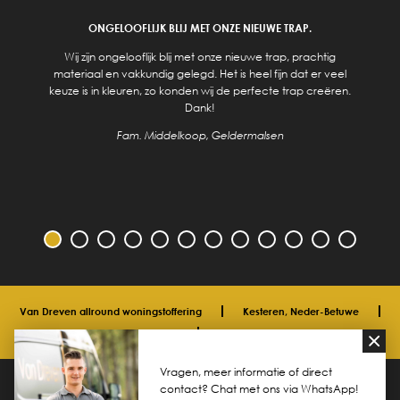
ONGELOOFLIJK BLIJ MET ONZE NIEUWE TRAP.
Wij zijn ongelooflijk blij met onze nieuwe trap, prachtig
materiaal en vakkundig gelegd. Het is heel fijn dat er veel
keuze is in kleuren, zo konden wij de perfecte trap creëren.
Dank!
Fam. Middelkoop, Geldermalsen
Van Dreven allround woningstoffering
Kesteren, Neder-Betuwe
06 33 40 00 91
info@vdreven.com
Vragen, meer informatie of direct
© 2026 Van Dreven allround woningstoffering
Privacyverklaring
contact? Chat met ons via WhatsApp!