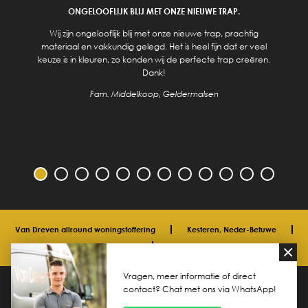
ONGELOOFLIJK BLIJ MET ONZE NIEUWE TRAP.
Wij zijn ongelooflijk blij met onze nieuwe trap, prachtig
materiaal en vakkundig gelegd. Het is heel fijn dat er veel
keuze is in kleuren, zo konden wij de perfecte trap creëren.
Dank!
Fam. Middelkoop, Geldermalsen
Van Dreven allround woningstoffering
Kesteren, Neder-Betuwe
06 33 40 00 91
info@vdreven.com
Vragen, meer informatie of direct
© 2026 Van Dreven allround woningstoffering
Privacyverklaring
contact? Chat met ons via WhatsApp!
Design en realisatie:
Elan Media