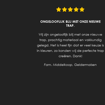
UITZOEKEN
ONGELOOFLIJK BLIJ MET ONZE NIEUWE
UCTEN.
TRAP.
ering van
Wij zijn ongelooflijk blij met onze nieuwe
 geholpen
trap, prachtig materiaal en vakkundig
 voor de
gelegd. Het is heel fijn dat er veel keuze is
 de trap,
in kleuren, zo konden wij de perfecte trap
dijnen en
creëren. Dank!
elkaar. Nu
Fam. Middelkoop, Geldermalsen
klaar is.
en