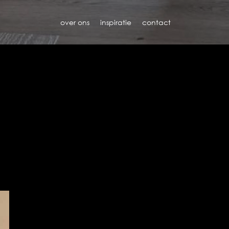
over ons
inspiratie
contact