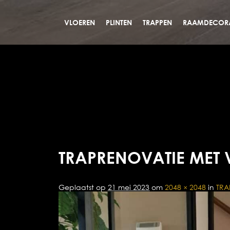
VLOEREN
PLINTEN
TRAPPEN
RAAMDECORA
TRAPRENOVATIE MET 
Geplaatst op
21 mei 2023
om
2048 × 2048
in
TRA