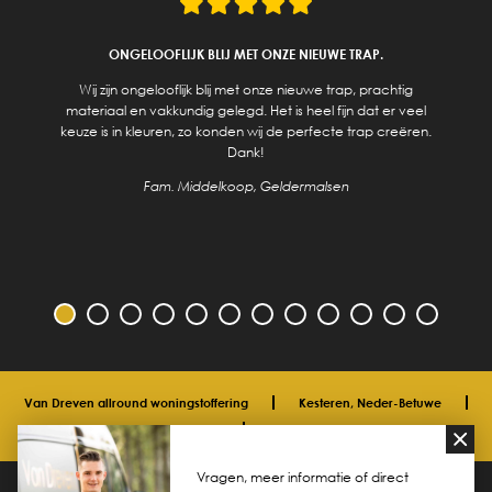
ONGELOOFLIJK BLIJ MET ONZE NIEUWE TRAP.
Wij zijn ongelooflijk blij met onze nieuwe trap, prachtig
materiaal en vakkundig gelegd. Het is heel fijn dat er veel
keuze is in kleuren, zo konden wij de perfecte trap creëren.
Dank!
Fam. Middelkoop, Geldermalsen
Van Dreven allround woningstoffering
Kesteren, Neder-Betuwe
06 33 40 00 91
info@vdreven.com
Vragen, meer informatie of direct