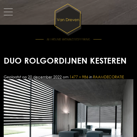
DUO ROLGORDIJNEN KESTEREN
Geplaatst op
20 december 2022
om
1477 × 986
in
RAAMDECORATIE